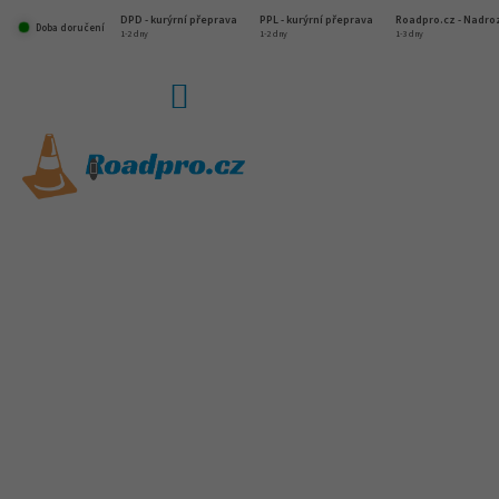
Přejít
DPD - kurýrní přeprava
PPL - kurýrní přeprava
Roadpro.cz - Nadr
na
Doba doručení
1-2 dny
1-2 dny
1-3 dny
obsah
NÁKUPNÍ
KOŠÍK