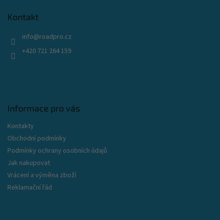
á
p
Kontakt
a
t
info
@
roadpro.cz
í
+420 721 264 159
Informace pro vás
Kontakty
Obchodní podmínky
Podmínky ochrany osobních údajů
Jak nakupovat
Vrácení a výměna zboží
Reklamační řád