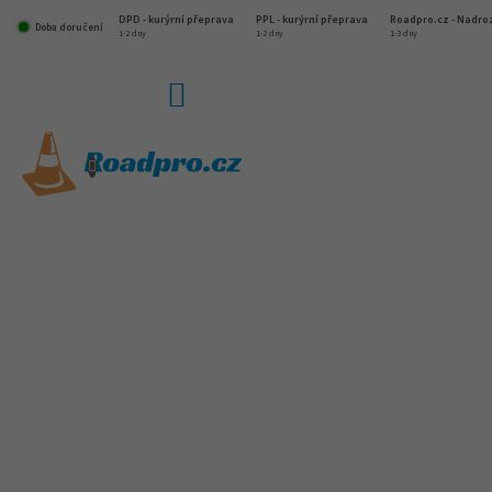
Přejít
DPD - kurýrní přeprava
PPL - kurýrní přeprava
Roadpro.cz - Nadr
na
Doba doručení
1-2 dny
1-2 dny
1-3 dny
obsah
NÁKUPNÍ
KOŠÍK