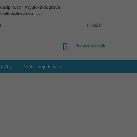
oadpro.cz - Atypická doprava
Individuálně dle domluvy
H ÚDAJŮ
JAK NAKUPOVAT
VRÁCENÍ A VÝMĚNA ZBOŽÍ
Přihlášení
REKLAM
NÁKUPNÍ
Prázdný košík
KOŠÍK
platby
Vrátit objednávku