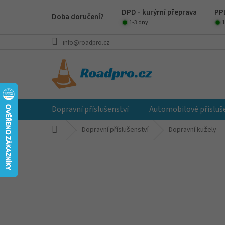
Přejít
DPD - kurýrní přeprava
PPL
na
Doba doručení?
obsah
1-3 dny
1
info@roadpro.cz
Dopravní příslušenství
Automobilové přísluš
Domů
Dopravní příslušenství
Dopravní kužely