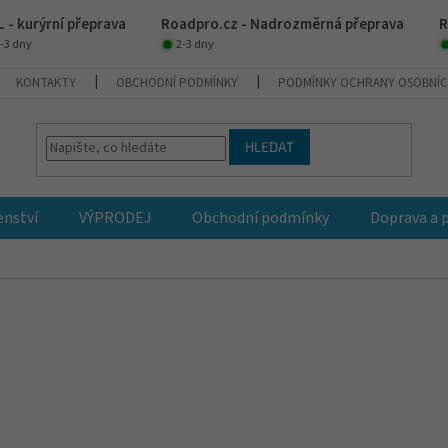
 - kurýrní přeprava
Roadpro.cz - Nadrozměrná přeprava
R
-3 dny
2-3 dny
KONTAKTY
OBCHODNÍ PODMÍNKY
PODMÍNKY OCHRANY OSOBNÍC
HLEDAT
enství
VÝPRODEJ
Obchodní podmínky
Doprava a 