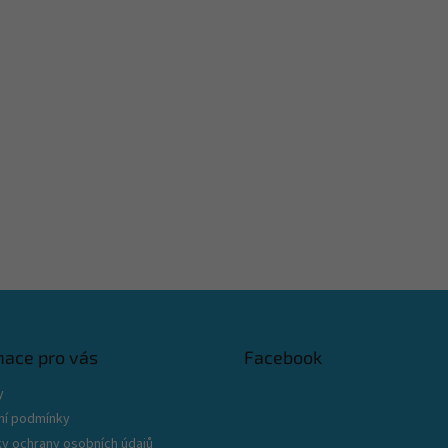
mace pro vás
Facebook
y
í podmínky
y ochrany osobních údajů