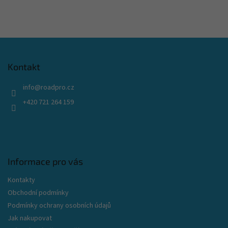
Z
á
p
Kontakt
a
t
info
@
roadpro.cz
í
+420 721 264 159
Informace pro vás
Kontakty
Obchodní podmínky
Podmínky ochrany osobních údajů
Jak nakupovat