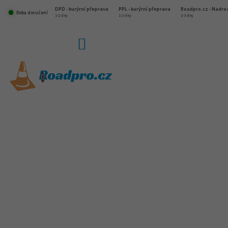
Přejít
DPD - kurýrní přeprava
PPL - kurýrní přeprava
Roadpro.cz - Nadr
na
Doba doručení
1-2 dny
1-2 dny
1-3 dny
obsah
NÁKUPNÍ
KOŠÍK