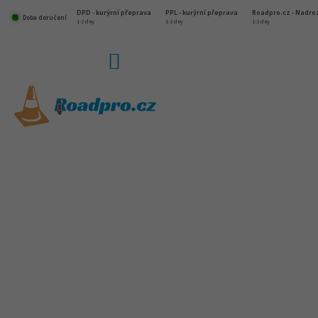
Přejít
DPD - kurýrní přeprava
PPL - kurýrní přeprava
Roadpro.cz - Nadr
na
Doba doručení
1-2 dny
1-2 dny
1-3 dny
obsah
NÁKUPNÍ
KOŠÍK