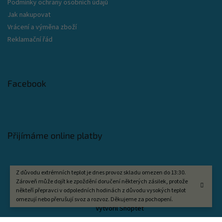
Podmínky ochrany osobních údajů
Jak nakupovat
Vrácení a výměna zboží
Reklamační řád
Facebook
Přijímáme online platby
Z důvodu extrémních teplot je dnes provoz skladu omezen do 13:30.
Zároveň může dojít ke zpoždění doručení některých zásilek, protože
někteří přepravci v odpoledních hodinách z důvodu vysokých teplot
omezují nebo přerušují svoz a rozvoz. Děkujeme za pochopení.
Vytvořil Shoptet