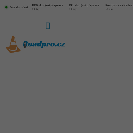
Přejít
DPD - kurýrní přeprava
PPL - kurýrní přeprava
Roadpro.cz - Nadr
na
Doba doručení
1-2 dny
1-2 dny
1-3 dny
obsah
NÁKUPNÍ
KOŠÍK