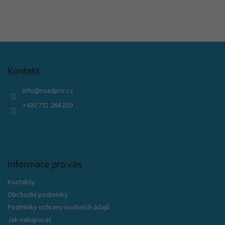
Z
á
p
Kontakt
a
t
info
@
roadpro.cz
í
+420 721 264 159
Informace pro vás
Kontakty
Obchodní podmínky
Podmínky ochrany osobních údajů
Jak nakupovat