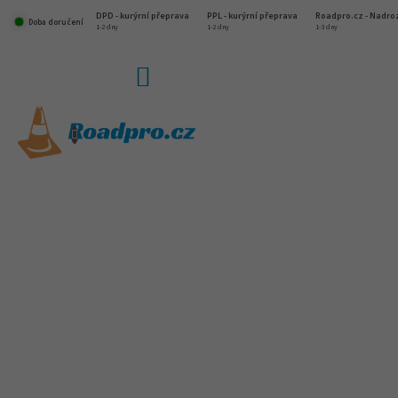
Přejít
DPD - kurýrní přeprava
PPL - kurýrní přeprava
Roadpro.cz - Nadr
na
Doba doručení
1-2 dny
1-2 dny
1-3 dny
obsah
NÁKUPNÍ
KOŠÍK