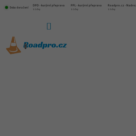
Přejít
DPD - kurýrní přeprava
PPL - kurýrní přeprava
Roadpro.cz - Nadr
na
Doba doručení
1-2 dny
1-2 dny
1-3 dny
obsah
NÁKUPNÍ
KOŠÍK