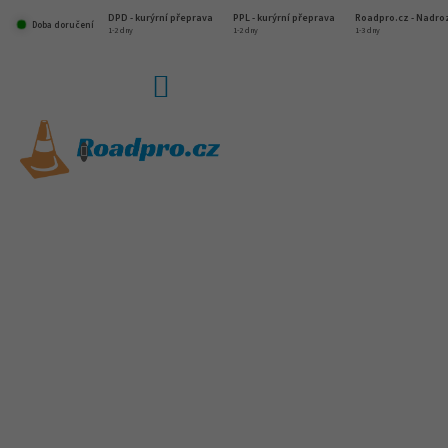
Přejít
DPD - kurýrní přeprava
PPL - kurýrní přeprava
Roadpro.cz - Nadr
na
Doba doručení
1-2 dny
1-2 dny
1-3 dny
obsah
NÁKUPNÍ
KOŠÍK