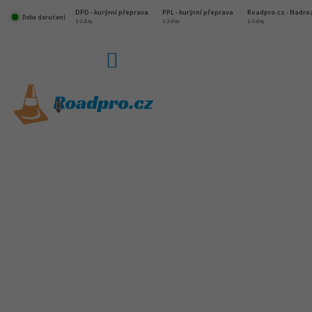
Přejít
DPD - kurýrní přeprava
PPL - kurýrní přeprava
Roadpro.cz - Nadr
na
Doba doručení
1-2 dny
1-2 dny
1-3 dny
obsah
NÁKUPNÍ
KOŠÍK