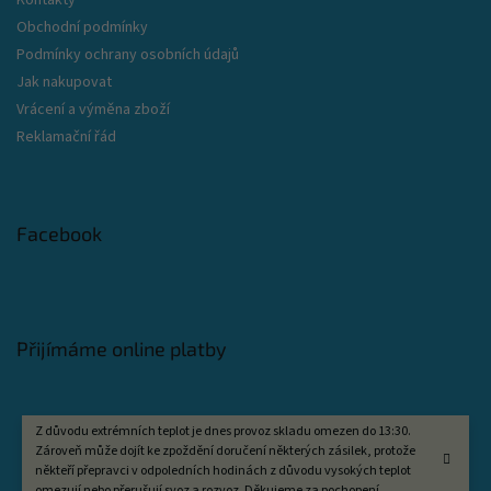
Obchodní podmínky
Podmínky ochrany osobních údajů
Jak nakupovat
Vrácení a výměna zboží
Reklamační řád
Facebook
Přijímáme online platby
Z důvodu extrémních teplot je dnes provoz skladu omezen do 13:30.
Zároveň může dojít ke zpoždění doručení některých zásilek, protože
někteří přepravci v odpoledních hodinách z důvodu vysokých teplot
omezují nebo přerušují svoz a rozvoz. Děkujeme za pochopení.