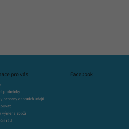
mace pro vás
Facebook
y
í podmínky
y ochrany osobních údajů
upovat
 a výměna zboží
ční řád