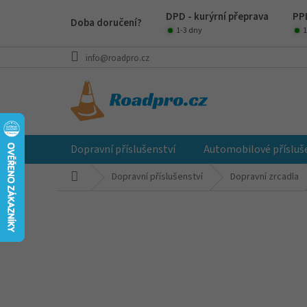
Přejít
DPD - kurýrní přeprava
PPL
na
Doba doručení?
obsah
1-3 dny
1
info@roadpro.cz
Dopravní příslušenství
Automobilové přísluš
Domů
Dopravní příslušenství
Dopravní zrcadla