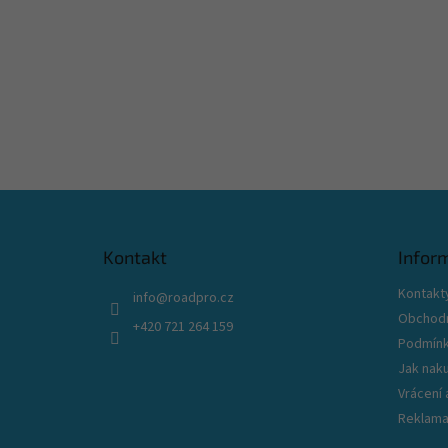
Z
á
p
Kontakt
Infor
a
t
Kontakt
info
@
roadpro.cz
í
Obchodn
+420 721 264 159
Podmínk
Jak nak
Vrácení
Reklama