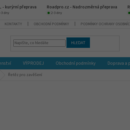
 - kurýrní přeprava
Roadpro.cz - Nadrozměrná přeprava
R
-3 dny
2-3 dny
KONTAKTY
OBCHODNÍ PODMÍNKY
PODMÍNKY OCHRANY OSOBNÍC
HLEDAT
enství
VÝPRODEJ
Obchodní podmínky
Doprava a 
Řetěz pro zavěšení