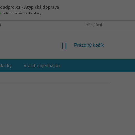
oadpro.cz - Atypická doprava
Individuálně dle domluvy
H ÚDAJŮ
JAK NAKUPOVAT
VRÁCENÍ A VÝMĚNA ZBOŽÍ
Přihlášení
REKLAM
NÁKUPNÍ
Prázdný košík
KOŠÍK
platby
Vrátit objednávku