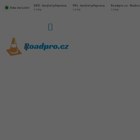
Přejít
DPD - kurýrní přeprava
PPL - kurýrní přeprava
Roadpro.cz - Nadr
na
Doba doručení
1-2 dny
1-2 dny
1-3 dny
obsah
NÁKUPNÍ
KOŠÍK