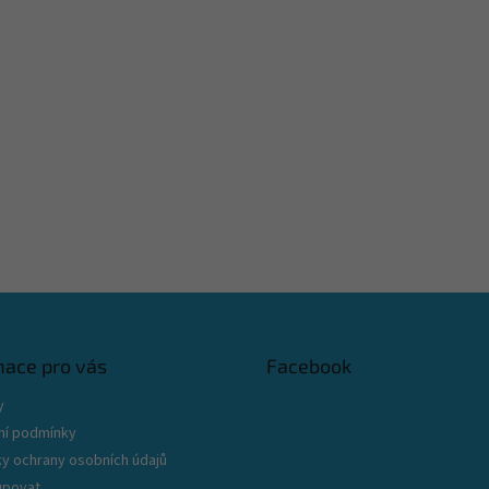
mace pro vás
Facebook
y
í podmínky
y ochrany osobních údajů
upovat