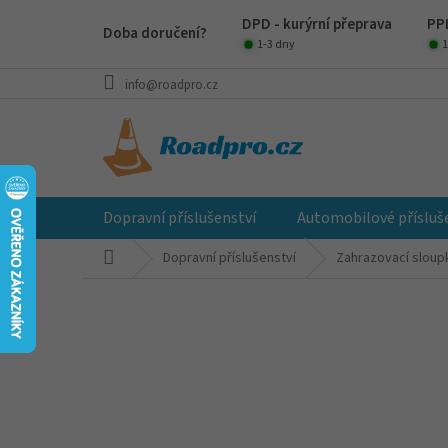
Přejít
DPD - kurýrní přeprava
PPL
na
Doba doručení?
obsah
1-3 dny
1
info@roadpro.cz
Dopravní příslušenství
Automobilové přísluš
Domů
Dopravní příslušenství
Zahrazovací sloup