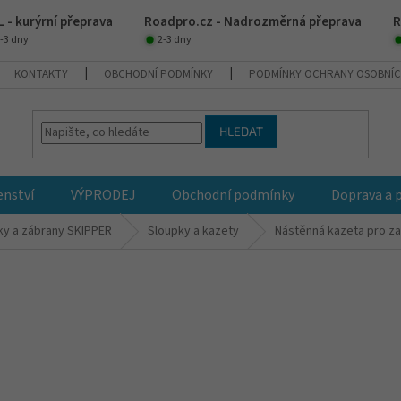
 - kurýrní přeprava
Roadpro.cz - Nadrozměrná přeprava
R
-3 dny
2-3 dny
KONTAKTY
OBCHODNÍ PODMÍNKY
PODMÍNKY OCHRANY OSOBNÍC
HLEDAT
enství
VÝPRODEJ
Obchodní podmínky
Doprava a 
ky a zábrany SKIPPER
Sloupky a kazety
Nástěnná kazeta pro za