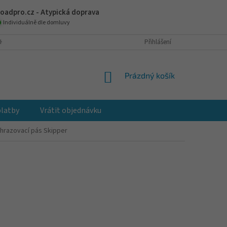
oadpro.cz - Atypická doprava
Individuálně dle domluvy
H ÚDAJŮ
JAK NAKUPOVAT
VRÁCENÍ A VÝMĚNA ZBOŽÍ
Přihlášení
REKLAM
NÁKUPNÍ
Prázdný košík
KOŠÍK
platby
Vrátit objednávku
hrazovací pás Skipper