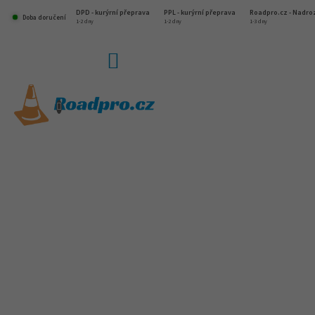
Přejít
DPD - kurýrní přeprava
PPL - kurýrní přeprava
Roadpro.cz - Nadr
na
Doba doručení
1-2 dny
1-2 dny
1-3 dny
obsah
NÁKUPNÍ
KOŠÍK