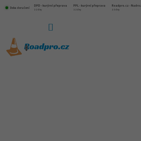
Přejít
DPD - kurýrní přeprava
PPL - kurýrní přeprava
Roadpro.cz - Nadr
na
Doba doručení
1-2 dny
1-2 dny
1-3 dny
obsah
NÁKUPNÍ
KOŠÍK