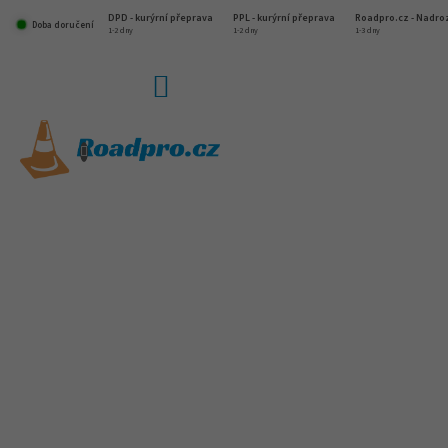
Přejít
DPD - kurýrní přeprava
PPL - kurýrní přeprava
Roadpro.cz - Nadr
na
Doba doručení
1-2 dny
1-2 dny
1-3 dny
obsah
NÁKUPNÍ
KOŠÍK