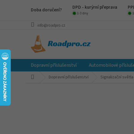
Přejít
DPD - kurýrní přeprava
PPL
na
Doba doručení?
obsah
1-3 dny
1
info@roadpro.cz
Dopravní příslušenství
Automobilové přísluš
Domů
Dopravní příslušenství
Signalizační světla