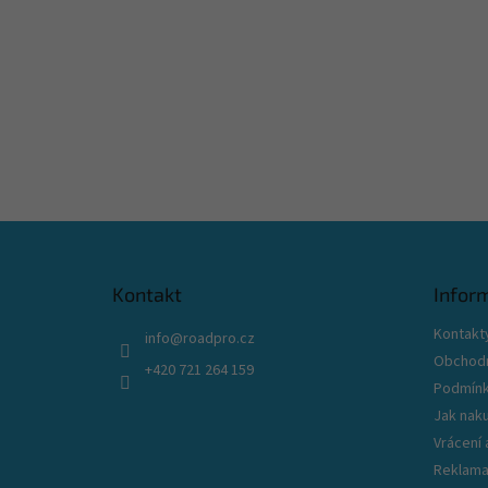
Z
á
p
Kontakt
Infor
a
t
Kontakt
info
@
roadpro.cz
í
Obchodn
+420 721 264 159
Podmínk
Jak nak
Vrácení
Reklama