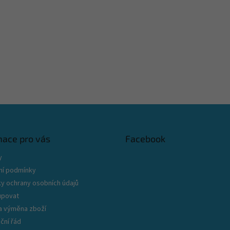
mace pro vás
Facebook
y
í podmínky
y ochrany osobních údajů
upovat
 a výměna zboží
ční řád