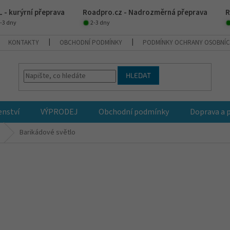
 - kurýrní přeprava
Roadpro.cz - Nadrozměrná přeprava
R
-3 dny
2-3 dny
KONTAKTY
OBCHODNÍ PODMÍNKY
PODMÍNKY OCHRANY OSOBNÍC
HLEDAT
enství
VÝPRODEJ
Obchodní podmínky
Doprava a 
Barikádové světlo