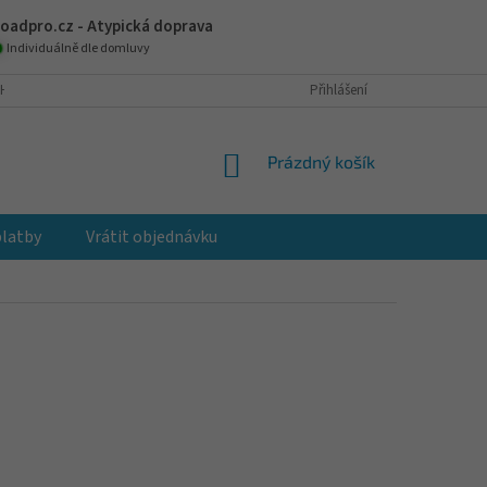
oadpro.cz - Atypická doprava
Individuálně dle domluvy
H ÚDAJŮ
JAK NAKUPOVAT
VRÁCENÍ A VÝMĚNA ZBOŽÍ
Přihlášení
REKLAM
NÁKUPNÍ
Prázdný košík
KOŠÍK
platby
Vrátit objednávku