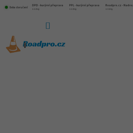
Přejít
DPD - kurýrní přeprava
PPL - kurýrní přeprava
Roadpro.cz - Nadr
na
Doba doručení
1-2 dny
1-2 dny
1-3 dny
obsah
NÁKUPNÍ
KOŠÍK